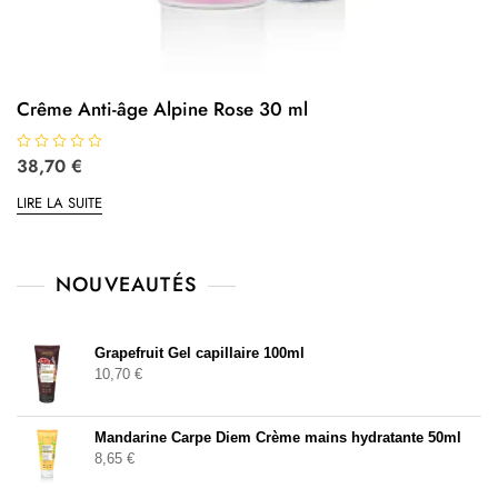
Crême Anti-âge Alpine Rose 30 ml
N
38,70
€
o
t
LIRE LA SUITE
e
0
s
u
r
5
NOUVEAUTÉS
Grapefruit Gel capillaire 100ml
10,70
€
Mandarine Carpe Diem Crème mains hydratante 50ml
8,65
€