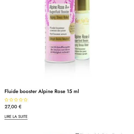
Fluide booster Alpine Rose 15 ml
N
27,00
€
o
t
LIRE LA SUITE
e
0
s
u
r
5