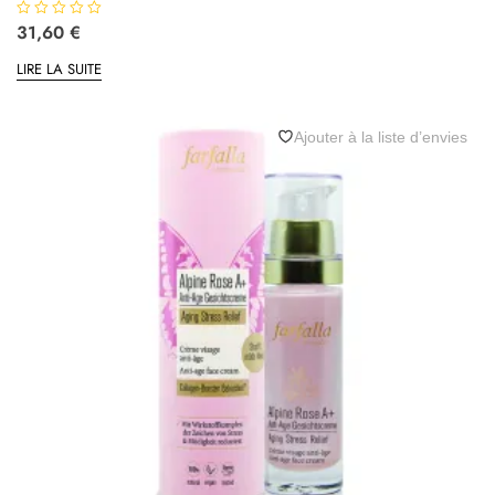
N
31,60
€
o
t
LIRE LA SUITE
e
0
s
u
r
5
Ajouter à la liste d’envies