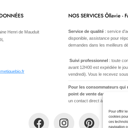
DONNÉES
NOS SERVICES Ôllavie - Fa
Service de qualité
: service d’a
taine Henri de Mauduit
disponible, assistance pour rép
OL
demandes dans les meilleurs dé
Suivi professionnel
: toute c
avant 12H00 est expédiée le jo
metiquebio.fr
vendredi). Vous le recevez sous
Pour les consommateurs qui n
point de vente dans leur régi
un contact direct à travers notre 
Pour offrir 
cookies pour
ces technolo
navigation ou