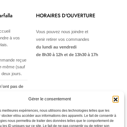
rfalla
HORAIRES D'OUVERTURE
ccueil
Vous pouvez nous joindre et
ondre à vos
venir retirer vos commandes
lais.
du lundi au vendredi
de 8h30 à 12h et de 13h30 à 17h
ommande reçue
ur-même (sauf
 deux jours.
’ont pas de
on
, nous offrons
Gérer le consentement
site internet.
les meilleures expériences, nous utilisons des technologies telles que les
 stocker et/ou accéder aux informations des appareils. Le fait de consentir à
gies nous permettra de traiter des données telles que le comportement de
 les ID uniques sur ce site. Le fait de ne pas consentir ou de retirer son