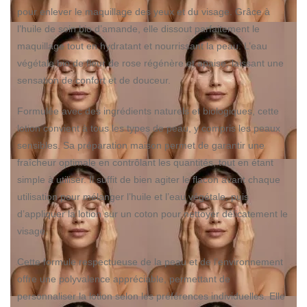
pour enlever le maquillage des yeux et du visage. Grâce à
l’huile de soin bio d’amande, elle dissout parfaitement le
maquillage tout en hydratant et nourrissant la peau. L’eau
végétale bio de fleur de rose régénère et apaise, laissant une
sensation de confort et de douceur.
Formulée avec des ingrédients naturels et biologiques, cette
lotion convient à tous les types de peau, y compris les peaux
sensibles. Sa préparation maison permet de garantir une
fraîcheur optimale en contrôlant les quantités, tout en étant
simple à utiliser. Il suffit de bien agiter le flacon avant chaque
utilisation pour mélanger l’huile et l’eau végétale, puis
d’appliquer la lotion sur un coton pour nettoyer délicatement le
visage.
Cette formule respectueuse de la peau et de l’environnement
offre une polyvalence appréciable, permettant de
personnaliser la lotion selon les préférences individuelles. Elle