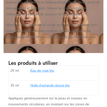
assure non seulement un démaquillage efficace mais aussi un
soin apaisant et hydratant, faisant de votre routine de
nettoyage un moment de douceur et de bien-être.
Attention : En raison de la courte durée de conservation des
cosmétiques naturels faits maison, préparez toujours de
petites quantités et ne les conservez pas plus de deux mois
environ.
Les produits à utiliser
25 ml
Eau de rose bio
25 ml
Huile d’amande douce bio
Appliquez généreusement sur la peau et massez en
mouvements circulaires, en insistant sur les zones de