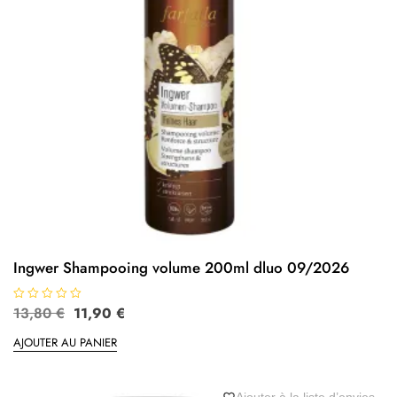
Ingwer Shampooing volume 200ml dluo 09/2026
N
13,80
€
11,90
€
o
t
AJOUTER AU PANIER
e
0
s
u
r
5