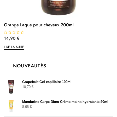
Orange Laque pour cheveux 200ml
N
14,90
€
o
t
LIRE LA SUITE
e
0
s
u
r
5
NOUVEAUTÉS
Grapefruit Gel capillaire 100ml
10,70
€
Mandarine Carpe Diem Crème mains hydratante 50ml
8,65
€