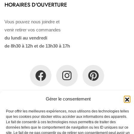
HORAIRES D'OUVERTURE
Vous pouvez nous joindre et
venir retirer vos commandes
du lundi au vendredi
de 8h30 à 12h et de 13h30 à 17h
Gérer le consentement
Qui sommes-nous ?
Politique de confidentialité
Mentions légales
Politique en matière de remboursements et de
Pour offrir les meilleures expériences, nous utilisons des technologies telles
retours
que les cookies pour stocker et/ou accéder aux informations des appareils.
Conditions Générales de Vente
Le fait de consentir à ces technologies nous permettra de traiter des
données telles que le comportement de navigation ou les ID uniques sur ce
site. Le fait de ne pas consentir ou de retirer son consentement peut avoir un