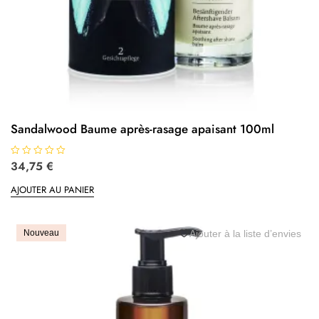
Sandalwood Baume après-rasage apaisant 100ml
N
34,75
€
o
t
AJOUTER AU PANIER
e
0
s
u
r
5
Nouveau
Ajouter à la liste d’envies