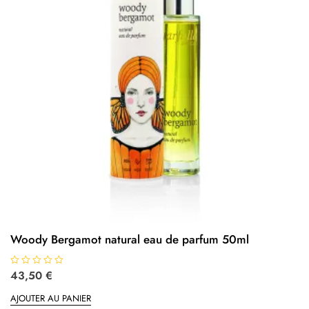
Woody Bergamot natural eau de parfum 50ml
N
43,50
€
o
t
AJOUTER AU PANIER
e
0