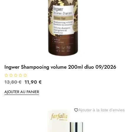
Ingwer Shampooing volume 200ml dluo 09/2026
N
13,80
€
11,90
€
o
t
AJOUTER AU PANIER
e
0
s
u
r
5
Ajouter à la liste d’envies