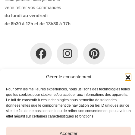
venir retirer vos commandes
du lundi au vendredi
de 8h30 à 12h et de 13h30 à 17h
Gérer le consentement
Qui sommes-nous ?
Politique de confidentialité
Mentions légales
Politique en matière de remboursements et de
Pour offrir les meilleures expériences, nous utilisons des technologies telles
retours
que les cookies pour stocker et/ou accéder aux informations des appareils.
Conditions Générales de Vente
Le fait de consentir à ces technologies nous permettra de traiter des
données telles que le comportement de navigation ou les ID uniques sur ce
site. Le fait de ne pas consentir ou de retirer son consentement peut avoir un
effet négatif sur certaines caractéristiques et fonctions.
Accepter