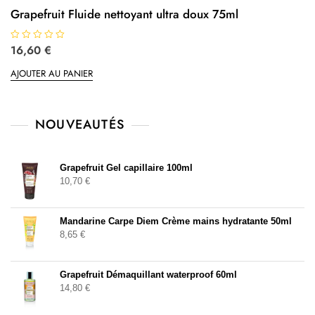
Grapefruit Fluide nettoyant ultra doux 75ml
N
16,60
€
o
t
AJOUTER AU PANIER
e
0
s
u
r
5
NOUVEAUTÉS
Grapefruit Gel capillaire 100ml
10,70
€
Mandarine Carpe Diem Crème mains hydratante 50ml
8,65
€
Grapefruit Démaquillant waterproof 60ml
14,80
€