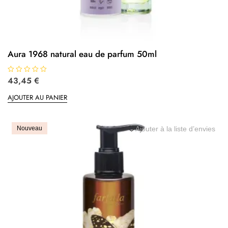
Aura 1968 natural eau de parfum 50ml
N
43,45
€
o
t
AJOUTER AU PANIER
e
0
s
u
r
5
Nouveau
Ajouter à la liste d’envies