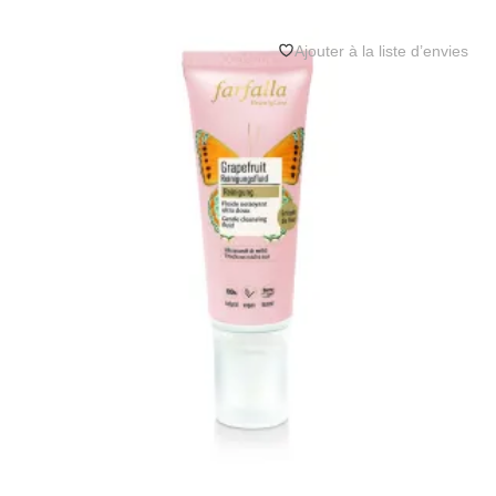
s
u
r
5
Ajouter à la liste d’envies